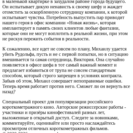
в маленькой квартирке в захудалом районе города будущего.
Он испытывает дикую ненависть к своему шефу и жаждет
отомстить за оскорбленную сотрудницу компании, к которой
испытывает чувства. Потребность выпустить пар приводит
нашего героя в офис компании «Новая жизнь», которая
имплантирует в память своих клиентов любые фантазии,
которые они не могут воплотить в реальной жизни, при этом
не рискуя пережить события в реальности.
К сожалению, все идет не совсем по плану, Михаилу удается
убить Рудольфа, пусть и не с первой попытки, но в ситуацию
вмешивается та самая сотрудница, Виктория. Она случайно
появляется в офисе шефа в тот самый важный момент и
предлагает избавиться от трупа не совсем стандартным
способом, который строго запрещен в условиях контракта.
Забыв об этом, Михаил совершает непоправимые ошибки.
Теперь время работает против него. Сможет ли он вернуть все
назад?
Специальный проект для популяризации российского
короткометражного кино. Авторские режиссерские работы -
участники и призёры кинофестивалей разных лет,
выложенные в открытый доступ. Следите за новинками,
комментируйте, оценивайте или просто наслаждайтесь
просмотром отличных короткометражных фильмов.